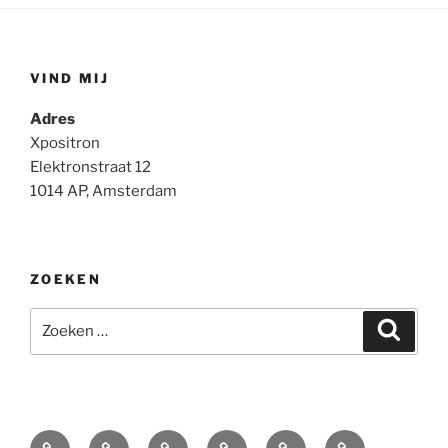
VIND MIJ
Adres
Xpositron
Elektronstraat 12
1014 AP, Amsterdam
ZOEKEN
Zoeken
Zoeke
naar:
Home
Portret
Autonoom
VlinderProjekt
Tentoonstellingen
CV