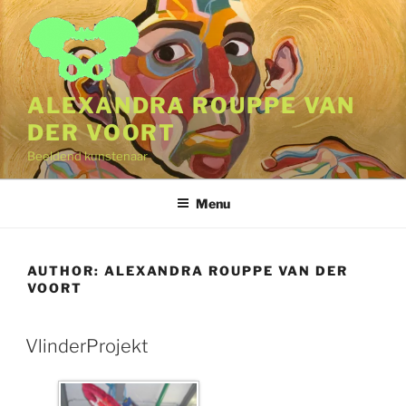
Naar
de
inhoud
springen
ALEXANDRA ROUPPE VAN
DER VOORT
Beeldend kunstenaar
Menu
AUTHOR:
ALEXANDRA ROUPPE VAN DER
VOORT
VlinderProjekt