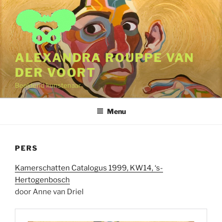
Naar
de
inhoud
springen
ALEXANDRA ROUPPE VAN
DER VOORT
Beeldend kunstenaar
Menu
PERS
Kamerschatten Catalogus 1999, KW14, ‘s-
Hertogenbosch
door Anne van Driel