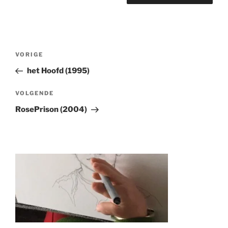
Berichtnavigatie
Vorig
VORIGE
bericht
het Hoofd (1995)
Volgend
VOLGENDE
Bericht
RosePrison (2004)