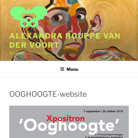
Naar
de
inhoud
springen
ALEXANDRA ROUPPE VAN
DER VOORT
Beeldend kunstenaar
Menu
OOGHOOGTE-website