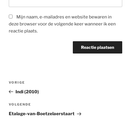
Mijn naam, e-mailadres en website bewaren in
deze browser voor de volgende keer wanneer ik een
reactie plaats.
Berichtnavigatie
Vorig
VORIGE
bericht
Indi (2010)
Volgend
VOLGENDE
Bericht
Etalage-van-Boetzelaerstaart