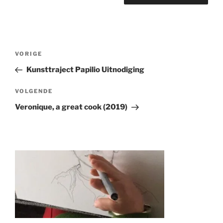
Berichtnavigatie
Vorig
VORIGE
bericht
Kunsttraject Papilio Uitnodiging
Volgend
VOLGENDE
Bericht
Veronique, a great cook (2019)