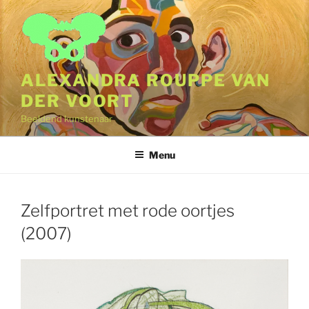
Naar
de
inhoud
springen
ALEXANDRA ROUPPE VAN
DER VOORT
Beeldend kunstenaar
Menu
Zelfportret met rode oortjes
(2007)