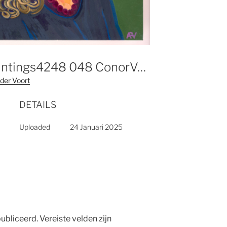
24 10 AlexPaintings4248 048 ConorVella LowRes 2500px (laatste Versie)
der Voort
DETAILS
Uploaded
24 Januari 2025
ubliceerd.
Vereiste velden zijn