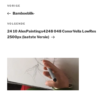
Berichtnavigatie
Vorig
VORIGE
bericht
Bamboeblik-
Volgend
VOLGENDE
Bericht
24 10 AlexPaintings4248 048 ConorVella LowRes
2500px (laatste Versie)