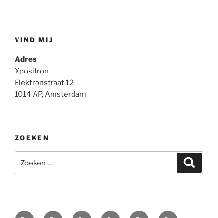
VIND MIJ
Adres
Xpositron
Elektronstraat 12
1014 AP, Amsterdam
ZOEKEN
Zoeken
Zoeke
naar:
Home
Portret
Autonoom
VlinderProjekt
Tentoonstellingen
CV