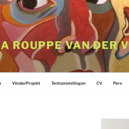
A ROUPPE VAN DER 
m
VlinderProjekt
Tentoonstellingen
CV
Pers