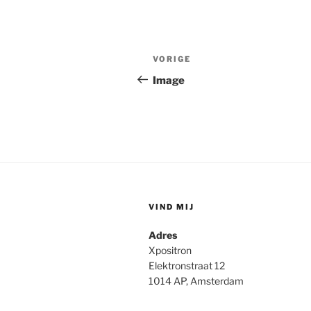
Berichtnavigatie
Vorig
VORIGE
bericht
Image
VIND MIJ
Adres
Xpositron
Elektronstraat 12
1014 AP, Amsterdam